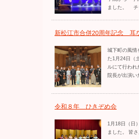
ました。 チ
新松江市合併20周年記念 耳
城下町の風情
た1月24日（
ルにて行われ
院長が出演い
令和８年 ひきぞめ会
1月18日（
ました。 皆