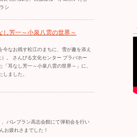
ラシ
なし芳一～小泉八雲の世界～
を今なお残す松江のまちに、雪が趣を添え
土）。 さんびる文化センター プラバホー
た「耳なし芳一～小泉八雲の世界～」に、
たしました。
日）、パレブラン高志会館にて弾初会を行い
さんお疲れさまでした！