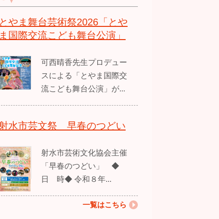
とやま舞台芸術祭2026「とや
ま国際交流こども舞台公演」
可西晴香先生プロデュー
スによる「とやま国際交
流こども舞台公演」が...
射水市芸文祭 早春のつどい
射水市芸術文化協会主催
「早春のつどい」 ◆
日 時◆ 令和８年...
一覧はこちら