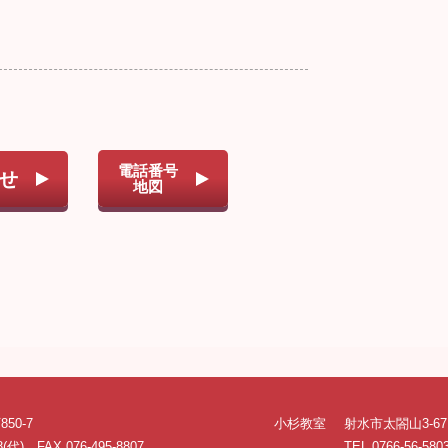
電話番号
せ
地図
50-7
小杉教室
射水市太閤山3-67
8(代) FAX 076-495-8807
TEL 0766-56-580