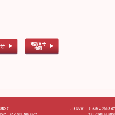
電話番号
せ
地図
50-7
小杉教室
射水市太閤山3-67
8(代) FAX 076-495-8807
TEL 0766-56-580