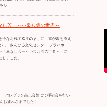
ラシ
なし芳一～小泉八雲の世界～
を今なお残す松江のまちに、雪が趣を添え
土）。 さんびる文化センター プラバホー
た「耳なし芳一～小泉八雲の世界～」に、
たしました。
日）、パレブラン高志会館にて弾初会を行い
さんお疲れさまでした！