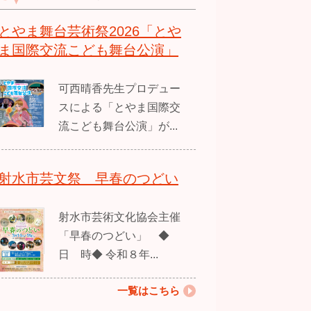
とやま舞台芸術祭2026「とや
ま国際交流こども舞台公演」
可西晴香先生プロデュー
スによる「とやま国際交
流こども舞台公演」が...
射水市芸文祭 早春のつどい
射水市芸術文化協会主催
「早春のつどい」 ◆
日 時◆ 令和８年...
一覧はこちら