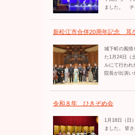
ました。 チ
新松江市合併20周年記念 耳
城下町の風情
た1月24日（
ルにて行われ
院長が出演い
令和８年 ひきぞめ会
1月18日（
ました。 皆