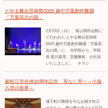
とやま舞台芸術祭2025 越中万葉創作舞踊
「万葉高志の国」
2月15日（日）、富山県民会館に
て行われた とやま舞台芸術祭
2025 越中万葉創作舞踊「万葉高
志の国」に、 当学院から 学院
長 黒川真理、宮腰雅桜 が出演
いたしました。 チラシ
新松江市合併20周年記念 耳なし芳一～小泉
八雲の世界～
城下町の風情を今なお残す松江
のまちに、雪が趣を添えた1月24