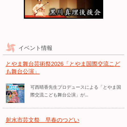
イベント情報
とやま舞台芸術祭2026「とやま国際交流こど
も舞台公演」
可西晴香先生プロデュースによる「とやま国
際交流こども舞台公演」が...
射水市芸文祭 早春のつどい