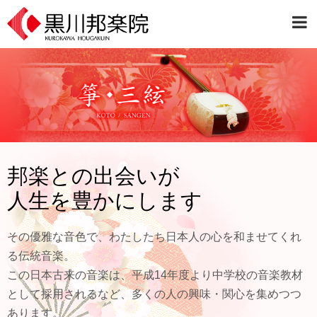
邦楽との出会いが
人生を豊かにします
その優雅な音色で、わたしたち日本人の心を和ませてくれ
る伝統音楽。
この日本古来の音楽は、平成14年度より中学校の音楽教材
として採用されるなど、多くの人の興味・関心を集めつつ
あります。