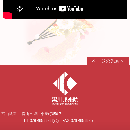
ページの先頭へ
富山教室
富山市堀川小泉町850-7
TEL 076-495-8808(代) FAX 076-495-8807