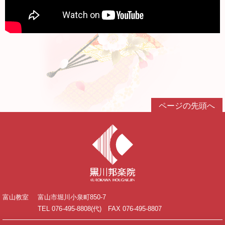
ページの先頭へ
富山教室
富山市堀川小泉町850-7
TEL 076-495-8808(代) FAX 076-495-8807