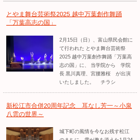
とやま舞台芸術祭2025 越中万葉創作舞踊
「万葉高志の国」
2月15日（日）、富山県民会館に
て行われた とやま舞台芸術祭
2025 越中万葉創作舞踊「万葉高
志の国」に、 当学院から 学院
長 黒川真理、宮腰雅桜 が出演
いたしました。 チラシ
新松江市合併20周年記念 耳なし芳一～小泉
八雲の世界～
城下町の風情を今なお残す松江
のまちに、雪が趣を添えた1月24