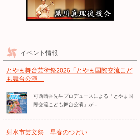
イベント情報
とやま舞台芸術祭2026「とやま国際交流こど
も舞台公演」
可西晴香先生プロデュースによる「とやま国
際交流こども舞台公演」が...
射水市芸文祭 早春のつどい