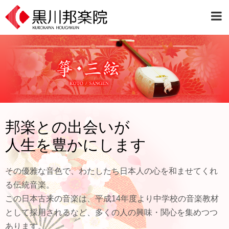
邦楽との出会いが
人生を豊かにします
その優雅な音色で、わたしたち日本人の心を和ませてくれ
る伝統音楽。
この日本古来の音楽は、平成14年度より中学校の音楽教材
として採用されるなど、多くの人の興味・関心を集めつつ
あります。