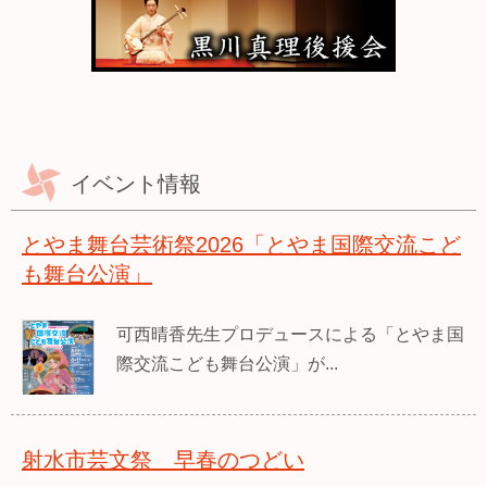
イベント情報
とやま舞台芸術祭2026「とやま国際交流こど
も舞台公演」
可西晴香先生プロデュースによる「とやま国
際交流こども舞台公演」が...
射水市芸文祭 早春のつどい