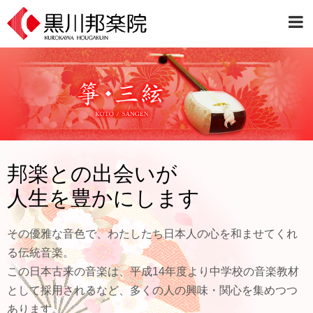
邦楽との出会いが
人生を豊かにします
その優雅な音色で、わたしたち日本人の心を和ませてくれ
る伝統音楽。
この日本古来の音楽は、平成14年度より中学校の音楽教材
として採用されるなど、多くの人の興味・関心を集めつつ
あります。