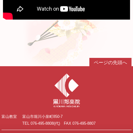
ページの先頭へ
富山教室
富山市堀川小泉町850-7
TEL 076-495-8808(代) FAX 076-495-8807