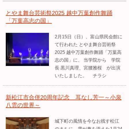
とやま舞台芸術祭2025 越中万葉創作舞踊
「万葉高志の国」
2月15日（日）、富山県民会館に
て行われた とやま舞台芸術祭
2025 越中万葉創作舞踊「万葉高
志の国」に、 当学院から 学院
長 黒川真理、宮腰雅桜 が出演
いたしました。 チラシ
新松江市合併20周年記念 耳なし芳一～小泉
八雲の世界～
城下町の風情を今なお残す松江
のまちに、雪が趣を添えた1月24