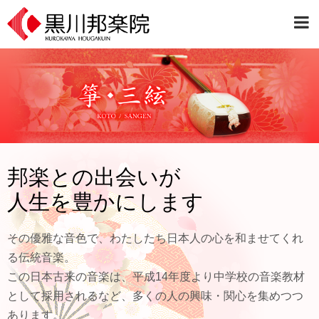
邦楽との出会いが
人生を豊かにします
その優雅な音色で、わたしたち日本人の心を和ませてくれ
る伝統音楽。
この日本古来の音楽は、平成14年度より中学校の音楽教材
として採用されるなど、多くの人の興味・関心を集めつつ
あります。