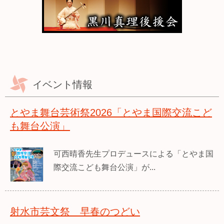
イベント情報
とやま舞台芸術祭2026「とやま国際交流こど
も舞台公演」
可西晴香先生プロデュースによる「とやま国
際交流こども舞台公演」が...
射水市芸文祭 早春のつどい