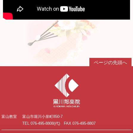
ページの先頭へ
富山教室
富山市堀川小泉町850-7
TEL 076-495-8808(代) FAX 076-495-8807