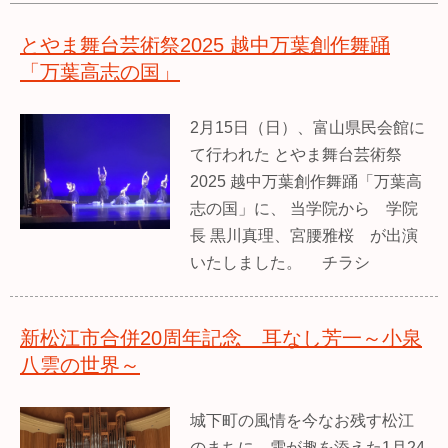
とやま舞台芸術祭2025 越中万葉創作舞踊
「万葉高志の国」
2月15日（日）、富山県民会館に
て行われた とやま舞台芸術祭
2025 越中万葉創作舞踊「万葉高
志の国」に、 当学院から 学院
長 黒川真理、宮腰雅桜 が出演
いたしました。 チラシ
新松江市合併20周年記念 耳なし芳一～小泉
八雲の世界～
城下町の風情を今なお残す松江
のまちに、雪が趣を添えた1月24