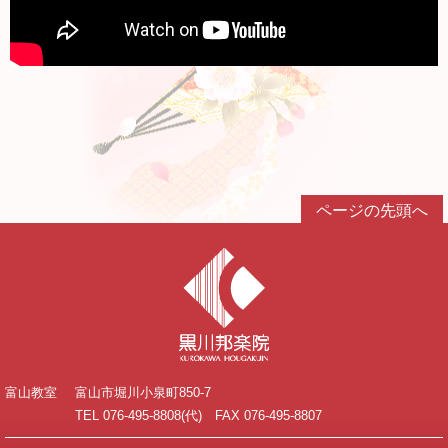
ページの先頭へ
富山教室
富山市堀川小泉町850-7
TEL 076-495-8808(代) FAX 076-495-8807