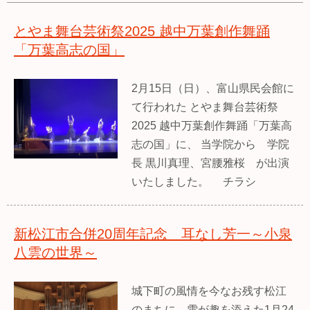
とやま舞台芸術祭2025 越中万葉創作舞踊
「万葉高志の国」
2月15日（日）、富山県民会館に
て行われた とやま舞台芸術祭
2025 越中万葉創作舞踊「万葉高
志の国」に、 当学院から 学院
長 黒川真理、宮腰雅桜 が出演
いたしました。 チラシ
新松江市合併20周年記念 耳なし芳一～小泉
八雲の世界～
城下町の風情を今なお残す松江
のまちに、雪が趣を添えた1月24