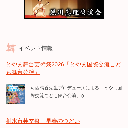
イベント情報
とやま舞台芸術祭2026「とやま国際交流こど
も舞台公演」
可西晴香先生プロデュースによる「とやま国
際交流こども舞台公演」が...
射水市芸文祭 早春のつどい