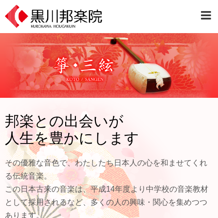
邦楽との出会いが
人生を豊かにします
その優雅な音色で、わたしたち日本人の心を和ませてくれ
る伝統音楽。
この日本古来の音楽は、平成14年度より中学校の音楽教材
として採用されるなど、多くの人の興味・関心を集めつつ
あります。