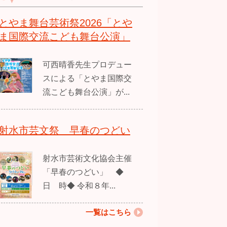
とやま舞台芸術祭2026「とや
ま国際交流こども舞台公演」
可西晴香先生プロデュー
スによる「とやま国際交
流こども舞台公演」が...
射水市芸文祭 早春のつどい
射水市芸術文化協会主催
「早春のつどい」 ◆
日 時◆ 令和８年...
一覧はこちら