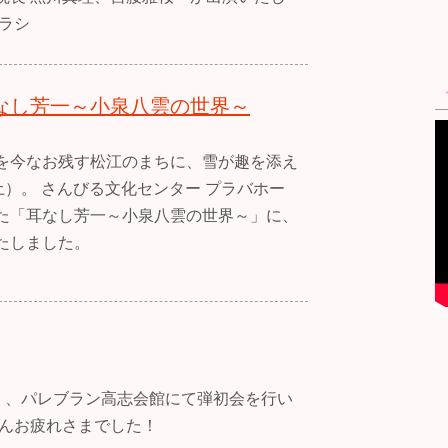
ラシ
なし芳一～小泉八雲の世界～
を今なお残す松江のまちに、雪が趣を添え
土）。 さんびる文化センター プラバホー
た「耳なし芳一～小泉八雲の世界～」に、
たしました。
日）、パレブラン高志会館にて弾初会を行い
さんお疲れさまでした！