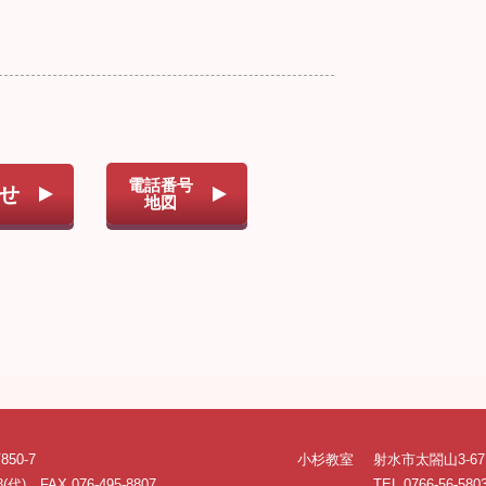
電話番号
せ
地図
50-7
小杉教室
射水市太閤山3-67
8(代) FAX 076-495-8807
TEL 0766-56-580