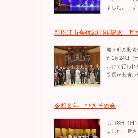
ました。 チ
新松江市合併20周年記念 耳
城下町の風情
た1月24日（
ルにて行われ
院長が出演い
令和８年 ひきぞめ会
1月18日（
ました。 皆