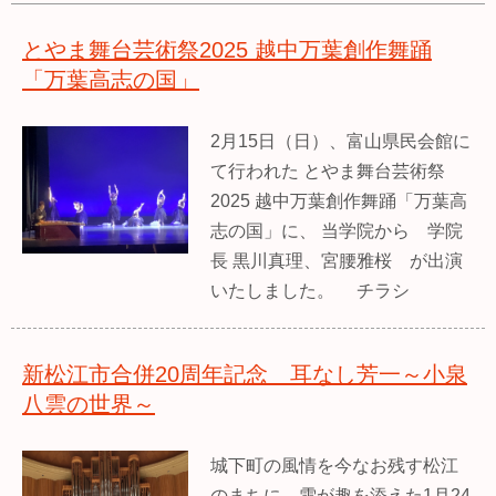
とやま舞台芸術祭2025 越中万葉創作舞踊
「万葉高志の国」
2月15日（日）、富山県民会館に
て行われた とやま舞台芸術祭
2025 越中万葉創作舞踊「万葉高
志の国」に、 当学院から 学院
長 黒川真理、宮腰雅桜 が出演
いたしました。 チラシ
新松江市合併20周年記念 耳なし芳一～小泉
八雲の世界～
城下町の風情を今なお残す松江
のまちに、雪が趣を添えた1月24