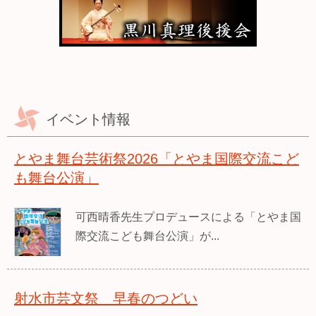
イベント情報
とやま舞台芸術祭2026「とやま国際交流こど
も舞台公演」
可西晴香先生プロデュースによる「とやま国
際交流こども舞台公演」が...
射水市芸文祭 早春のつどい