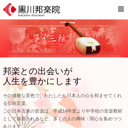
邦楽との出会いが
人生を豊かにします
その優雅な音色で、わたしたち日本人の心を和ませてくれ
る伝統音楽。
この日本古来の音楽は、平成14年度より中学校の音楽教材
として採用されるなど、多くの人の興味・関心を集めつつ
あります。