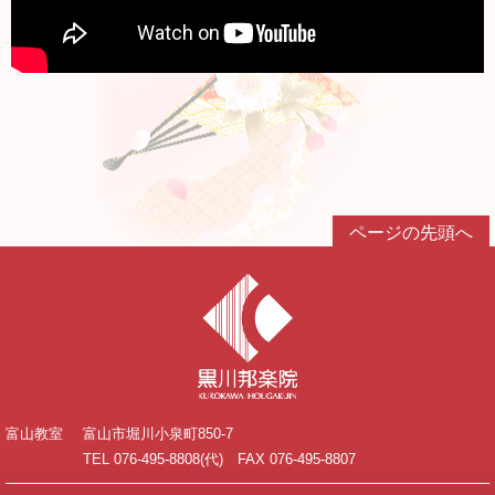
ページの先頭へ
富山教室
富山市堀川小泉町850-7
TEL 076-495-8808(代) FAX 076-495-8807